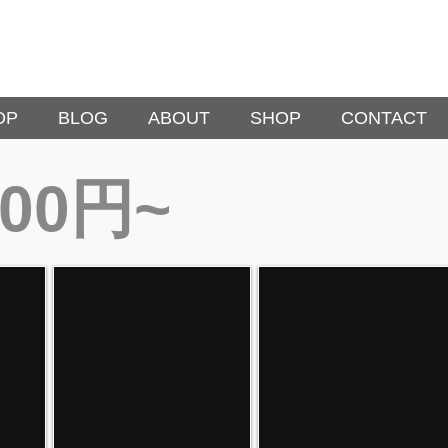
OP
BLOG
ABOUT
SHOP
CONTACT
000円~
H
10,000円~
5000円
3000円~
5000円~
500
~
BIRTH DAY
お祝い
円
BIRTH
ール
お祝い ヘリウム
バース
DAY
COLOR
PRICE
祝い