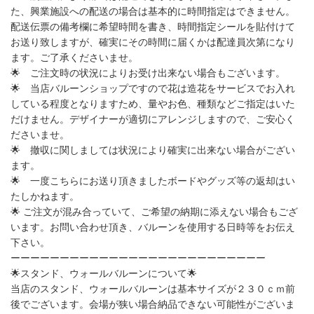
た、興業施設への配送の場合は基本的に時間指定はできません。
配送伝票の備考欄に希望時間を書き、時間指定シールを貼付けて
お送り致しますが、確実にその時間に届くかは配達員次第になり
ます。ご了承くださいませ。
🌟
ご注文時の状況によりお受け出来ない場合もございます。
🌟
当店バルーンショップですので花は造花をサービスでお入れ
している程度となりますため、量やお色、種類などご指定はいた
だけません。デザイナーが適切にアレンジしますので、ご安心く
ださいませ。
🌟
撤収に関しましては状況により確実に出来ない場合がござい
ます。
🌟
一度こちらにお送り頂きましたボードやグッズ等の返却はい
たしかねます。
🌟
ご注文が混み合っていて、ご希望の納期に添えない場合もござ
います。お問い合わせ頂き、バルーンを使用する日時等をお伝え
下さい。
ーーーーーーーーーーーーーーーーーーーーーーーーーー
🌟
スタンド、ウォールバルーンについて
🌟
当店のスタンド、ウォールバルーンは基本サイズが２３０ｃｍ前
後でございます。会場が狭い場合納品できない可能性がございま