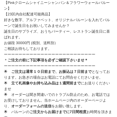
【Pinkクロームシャイニーシャンパン＆フラワーウォールバルー
ン】
【23区内自社配達可能商品】
好きな数字、アルファベット、オリジナルバルーンを入れてバル
ーンで誕生日をお祝いしてみませんか？
誕生日のサプライズ、おうちパーティー、レストラン誕生日に喜
ばれます。
お値段 30000円 (税別、送料別）
ご相談お待ちしております。
ーーーーーーーーーーーーーーーーーーーーーーーーー
＊
ご注文の前に下記事項を必ずご確認下さいませ＊
ーーーーーーーーーーーーーーーーーーーーーーーーー
🌟
ご注文は通常１０日前まで、お振込は７日前まで
と
なってお
ります。お急ぎの場合はお電話にてお問合せくださいませ。
🌟
立て札画像やお持ち込み品は１週間前まで
にお送りください
ませ
🌟
オーダーは聞き間違いでのトラブル防止のため、お電話では
お受けしておりません。
当ホームページ内のオーダーページよ
り、
オーダーフォームの送信
をお願い致します。
🌟 バルーンの
ご注文からお届けまでに
7
日間程度
お時間を頂きま