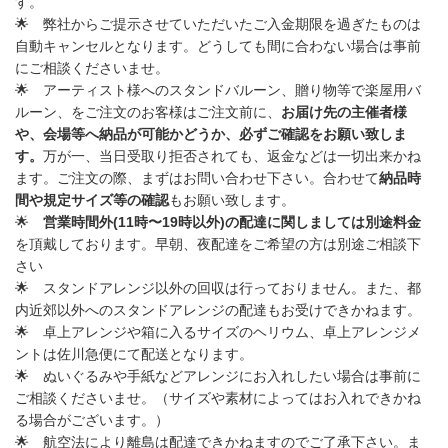
す。
🌟
弊社からご提示させていただいた
ご入金期限を過ぎたものは
自動キャンセル
となります。どうしても間に合わない場合は事前
にご相談くださいませ。
🌟
アーティスト様へのスタンドバルーン、贈り物等で楽屋用バ
ルーン、をご注文のお客様はご注文前に、
お届け先の主催者様
や、会場等へ納品が可能かどうか、必ずご確認をお願い致しま
す。
万が一、当日受取り拒否されても、返金などは一切出来かね
ます。
ご注文の際、まずはお問い合わせ下さい。
合わせて
納品時
間や規定サイズ等の確認
もお願い致します。
🌟
営業時間外
(11
時〜
19
時以外
)
の配達に関しましては別途料金
を頂戴しております。早朝、夜配達をご希望の方は別途ご相談下
さい
🌟
スタンドアレンジ以外の回収は行っておりません
。また、
都
内近郊以外
へのスタンドアレンジの配達もお受けできかねます。
🌟
卓上アレンジや箱に入るサイズのヘリウム、卓上アレンジメ
ントは
佐川急便
にて配送となります。
🌟
ぬいぐるみや手紙などアレンジにお入れしたい場合は事前に
ご相談くださいませ。（サイズや素材によってはお入れできかね
る場合がございます。）
🌟
航空法により離島は配達できかねますのでご了承下さい。ま