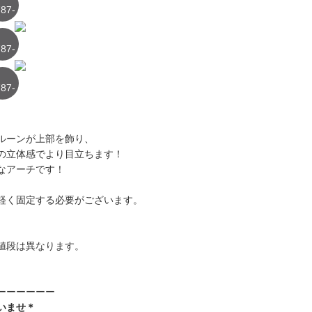
87-
3
87-
4
87-
5
ルーンが上部を飾り、
の立体感でより目立ちます！
なアーチです！
に軽く固定する必要がございます。
段は異なります。
ーーーーーー
いませ＊