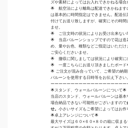
ズや素材によってはお入れできかねる場合
🌟
航空法により離島は配達できかねます
は基本的に時間指定はできません。配送伝
付けてお送り致しますが、確実にその時間
ませ。
🌟
ご注文時の状況によりお受け出来ない
🌟
当店バルーンショップですので花は造
め、量やお色、種類などご指定はいただけ
ご安心くださいませ。
🌟
撤収に関しましては状況により確実に
🌟
一度こちらにお送り頂きましたボード
🌟
ご注文が混み合っていて、ご希望の納期
バルーンを使用する日時等をお伝え下さい
ーーーーーーーーーーーーーーーーーーー
🌟
スタンド、ウォールバルーンについて
🌟
当店のスタンド、ウォールバルーンは基本
場合納品できない可能性がございますので
せ。
小さいサイズもご希望によってはお作
🌟
卓上アレンジについて
🌟
最大サイズは６０
×
６０
×
８０の箱に収まる
すが２万円程度の金額となります。卓上ア