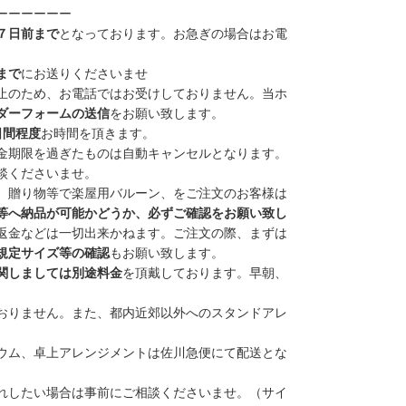
ーーーーーー
７日前まで
と
なっております。お急ぎの場合はお電
まで
にお送りくださいませ
止のため、お電話ではお受けしておりません。
当ホ
ダーフォームの送信
をお願い致します。
日間程度
お時間を頂きます。
金期限を過ぎたものは自動キャンセル
となります。
談くださいませ。
、贈り物等で楽屋用バルーン、をご注文のお客様は
等へ納品が可能かどうか、必ずご確認をお願い致し
返金などは一切出来かねます。
ご注文の際、まずは
規定サイズ等の確認
もお願い致します。
関しましては別途料金
を頂戴しております。早朝、
おりません
。また、
都内近郊以外
へのスタンドアレ
ウム、卓上アレンジメントは
佐川急便
にて配送とな
れしたい場合は事前にご相談くださいませ。（サイ