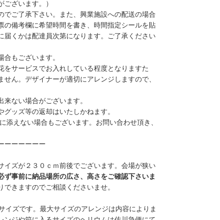
がございます。）
のでご了承下さい。また、興業施設への配送の場合
票の備考欄に希望時間を書き、時間指定シールを貼
に届くかは配達員次第になります。ご了承ください
場合もございます。
花をサービスでお入れしている程度となりますた
ません。デザイナーが適切にアレンジしますので、
出来ない場合がございます。
やグッズ等の返却はいたしかねます。
に添えない場合もございます。お問い合わせ頂き、
。
ーーーーーーー
サイズが２３０ｃｍ前後でございます。会場が狭い
必ず事前に納品場所の広さ、高さをご確認下さいま
りできますのでご相談くださいませ。
サイズ
です。最大サイズのアレンジは内容によりま
レンジや箱に入るサイズのヘリウムは佐川急便にて