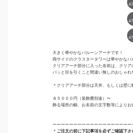
47
47
47
大きく華やかなバルーンアーチです！
両サイドのクラスタータワーは華やかなバ
クリアアーチ部分に入った名前は、クリア
パッと目を引くこと間違い無しのおしゃれ
＊クリアアーチ部分は天井、もしくは壁
８５０００円（装飾費別途）〜
飾る場所の幅、お名前の文字数等によりお値
ーーーーーーーーーーーーーーーーーーー
＊
ご注文の前に下記事項を必ずご確認下さ