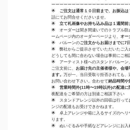
ーーーーーーーーーーーーーーーーーーー
🌟
ご注文は通常１０日前まで、お振込は
話にてお問合せくださいませ。
🌟
立て札画像やお持ち込み品は１週間前
🌟
オーダーは聞き間違いでのトラブル防
ームページ内のオーダーページより、
オー
🌟 バルーンの
ご注文からお届けまでに
7
🌟
弊社からご提示させていただいた
ご入
どうしても間に合わない場合は事前にご相
🌟
アーティスト様へのスタンドバルーン
ご注文前に、
お届け先の主催者様や、会場
ます。
万が一、当日受取り拒否されても、
お問い合わせ下さい。
合わせて
納品時間や
🌟
営業時間外
(11
時〜
19
時以外
)
の配達に
夜配達をご希望の方は別途ご相談下さい
🌟
スタンドアレンジ以外の回収は行って
ンジの配達もお受けできかねます。
🌟
卓上アレンジや箱に入るサイズのヘリ
ります。
🌟
ぬいぐるみや手紙などアレンジにお入