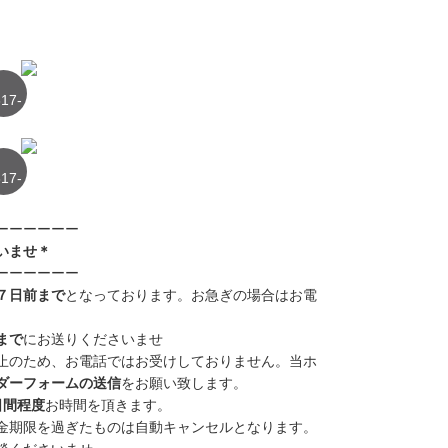
17-
1
17-
2
ーーーーーー
いませ＊
ーーーーーー
７日前まで
と
なっております。お急ぎの場合はお電
まで
にお送りくださいませ
止のため、お電話ではお受けしておりません。
当ホ
ダーフォームの送信
をお願い致します。
日間程度
お時間を頂きます。
金期限を過ぎたものは自動キャンセル
となります。