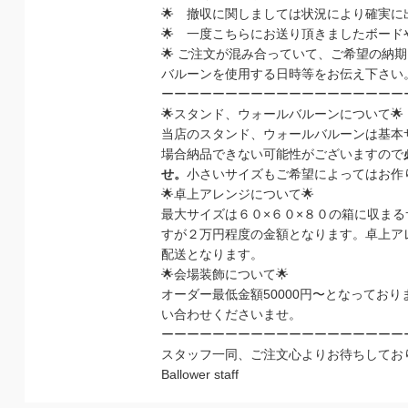
🌟
撤収に関しましては状況により確実に
🌟
一度こちらにお送り頂きましたボード
🌟
ご注文が混み合っていて、ご希望の納期
バルーンを使用する日時等をお伝え下さい
ーーーーーーーーーーーーーーーーーーー
🌟
スタンド、ウォールバルーンについて
🌟
当店のスタンド、ウォールバルーンは基本
場合納品できない可能性がございますので
せ。
小さいサイズもご希望によってはお作
🌟
卓上アレンジについて
🌟
最大サイズは６０
×
６０
×
８０の箱に収まる
すが２万円程度の金額となります。卓上ア
配送となります。
🌟
会場装飾について
🌟
オーダー最低金額
50000
円〜となっており
い合わせくださいませ。
ーーーーーーーーーーーーーーーーーーー
スタッフ一同、ご注文心よりお待ちしてお
Ballower staff