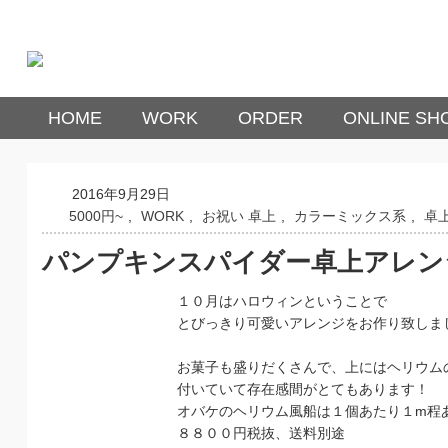
HOME
WORK
ORDER
ONLINE SH
2016年9月29日
5000円~
,
WORK
,
お祝い 卓上
,
カラーミックス系
,
卓
パンプキンスパイダー卓上アレン
１０月はハロウィンということで
とびっきり可愛いアレンジをお作り致しま
お菓子も盛りだくさんで、上にはヘリウム
付いていて存在感間がとてもあります！
オバケのヘリウム風船は１個あたり１m程
８８００円税抜、送料別途