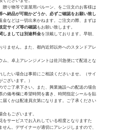
談くださいませ。
、贈り物等で楽屋用バルーン、をご注文のお客様は
等へ納品が可能かどうか、必ずご確認をお願い致し
返金などは一切出来かねます。
ご注文の際、まずは
規定サイズ等の確認
もお願い致します。
関しましては別途料金
を頂戴しております。早朝、
おりません
。また、
都内近郊以外
へのスタンドアレ
ウム、卓上アレンジメントは
佐川急便
にて配送とな
れしたい場合は事前にご相談くださいませ。（サイ
がございます。）
のでご了承下さい。また、興業施設への配送の場合
票の備考欄に希望時間を書き、時間指定シールを貼
に届くかは配達員次第になります。ご了承ください
場合もございます。
花をサービスでお入れしている程度となりますた
ません。デザイナーが適切にアレンジしますので、