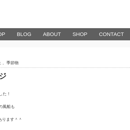
OP
BLOG
ABOUT
SHOP
CONTACT
上
,
季節物
ジ
した！
の風船も
あります＾＾