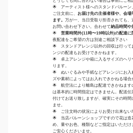
どうしても間に合わない場合は事前にご相
🌟
アーティスト様へのスタンドバルーン
ご注文前に、
お届け先の主催者様や、会場
ます。
万が一、当日受取り拒否されても、
お問い合わせ下さい。
合わせて
納品時間や
🌟
営業時間外
(11
時〜
19
時以外
)
の配達に
夜配達をご希望の方は別途ご相談下さい
🌟
スタンドアレンジ以外の回収は行って
ンジの配達もお受けできかねます。
🌟
卓上アレンジや箱に入るサイズのヘリ
ります。
🌟
ぬいぐるみや手紙などアレンジにお入
ズや素材によってはお入れできかねる場合
🌟
航空法により離島は配達できかねます
は基本的に時間指定はできません。配送伝
付けてお送り致しますが、確実にその時間
ませ。
🌟
ご注文時の状況によりお受け出来ない
🌟
当店バルーンショップですので花は造
め、量やお色、種類などご指定はいただけ
ご安心くださいませ。