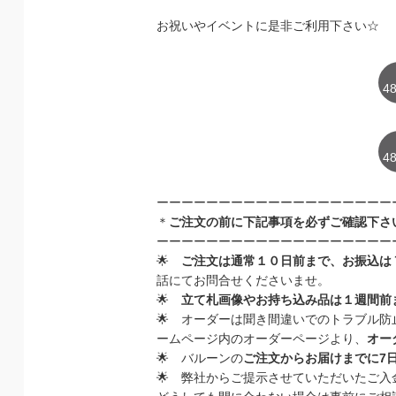
お祝いやイベントに是非ご利用下さい☆
48
48
ーーーーーーーーーーーーーーーーーーー
＊
ご注文の前に下記事項を必ずご確認下さ
ーーーーーーーーーーーーーーーーーーー
🌟
ご注文は通常１０日前まで、お振込は
話にてお問合せくださいませ。
🌟
立て札画像やお持ち込み品は１週間前
🌟
オーダーは聞き間違いでのトラブル防
ームページ内のオーダーページより、
オー
🌟 バルーンの
ご注文からお届けまでに
7
🌟
弊社からご提示させていただいた
ご入