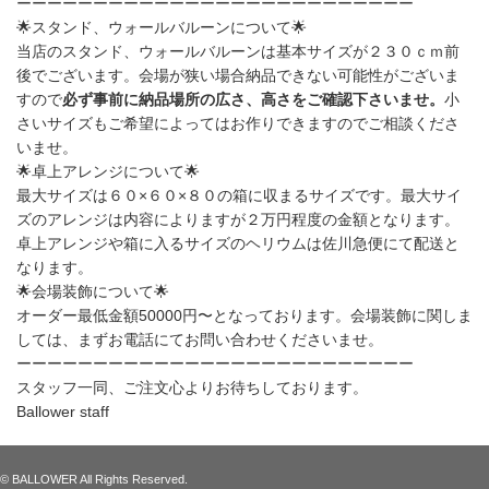
ーーーーーーーーーーーーーーーーーーーーーーーーーー
🌟
スタンド、ウォールバルーンについて
🌟
当店のスタンド、ウォールバルーンは基本サイズが２３０ｃｍ前
後でございます。会場が狭い場合納品できない可能性がございま
すので
必ず事前に納品場所の広さ、高さをご確認下さいませ。
小
さいサイズもご希望によってはお作りできますのでご相談くださ
いませ。
🌟
卓上アレンジについて
🌟
最大サイズは６０
×
６０
×
８０の箱に収まるサイズ
です。最大サイ
ズのアレンジは内容によりますが２万円程度の金額となります。
卓上アレンジや箱に入るサイズのヘリウムは佐川急便にて配送と
なります。
🌟
会場装飾について
🌟
オーダー最低金額
50000
円〜となっております。会場装飾に関しま
しては、まずお電話にてお問い合わせくださいませ。
ーーーーーーーーーーーーーーーーーーーーーーーーーー
スタッフ一同、ご注文心よりお待ちしております。
Ballower staff
© BALLOWER All Rights Reserved.