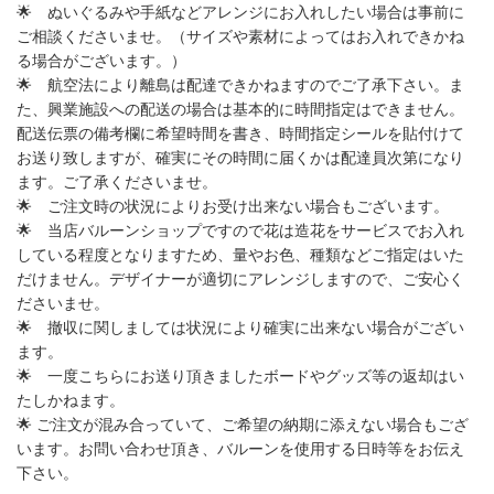
🌟
ぬいぐるみや手紙などアレンジにお入れしたい場合は事前に
ご相談くださいませ。（サイズや素材によってはお入れできかね
る場合がございます。）
🌟
航空法により離島は配達できかねますのでご了承下さい。ま
た、興業施設への配送の場合は基本的に時間指定はできません。
配送伝票の備考欄に希望時間を書き、時間指定シールを貼付けて
お送り致しますが、確実にその時間に届くかは配達員次第になり
ます。ご了承くださいませ。
🌟
ご注文時の状況によりお受け出来ない場合もございます。
🌟
当店バルーンショップですので花は造花をサービスでお入れ
している程度となりますため、量やお色、種類などご指定はいた
だけません。デザイナーが適切にアレンジしますので、ご安心く
ださいませ。
🌟
撤収に関しましては状況により確実に出来ない場合がござい
ます。
🌟
一度こちらにお送り頂きましたボードやグッズ等の返却はい
たしかねます。
🌟
ご注文が混み合っていて、ご希望の納期に添えない場合もござ
います。お問い合わせ頂き、バルーンを使用する日時等をお伝え
下さい。