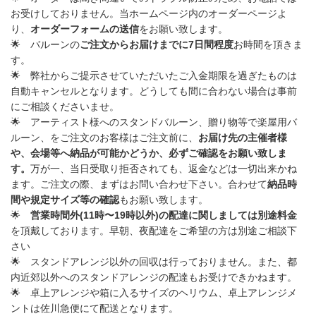
お受けしておりません。
当ホームページ内のオーダーページよ
り、
オーダーフォームの送信
をお願い致します。
🌟 バルーンの
ご注文からお届けまでに
7
日間程度
お時間を頂きま
す。
🌟
弊社からご提示させていただいた
ご入金期限を過ぎたものは
自動キャンセル
となります。どうしても間に合わない場合は事前
にご相談くださいませ。
🌟
アーティスト様へのスタンドバルーン、贈り物等で楽屋用バ
ルーン、をご注文のお客様はご注文前に、
お届け先の主催者様
や、会場等へ納品が可能かどうか、必ずご確認をお願い致しま
す。
万が一、当日受取り拒否されても、返金などは一切出来かね
ます。
ご注文の際、まずはお問い合わせ下さい。
合わせて
納品時
間や規定サイズ等の確認
もお願い致します。
🌟
営業時間外
(11
時〜
19
時以外
)
の配達に関しましては別途料金
を頂戴しております。早朝、夜配達をご希望の方は別途ご相談下
さい
🌟
スタンドアレンジ以外の回収は行っておりません
。また、
都
内近郊以外
へのスタンドアレンジの配達もお受けできかねます。
🌟
卓上アレンジや箱に入るサイズのヘリウム、卓上アレンジメ
ントは
佐川急便
にて配送となります。