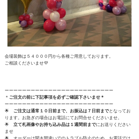
会場装飾は５４０００円から各種ご用意しております。
ご相談くださいませ💜
ーーーーーーーーーーーーーーーーーーーーーーーーー
＊
ご注文の前に下記事項を必ずご確認下さいませ＊
ーーーーーーーーーーーーーーーーーーーーーーーーー
🌟
ご注文は通常１０日前まで、お振込は７日前まで
と
なってお
ります。お急ぎの場合はお電話にてお問合せくださいませ。
🌟
立て札画像やお持ち込み品は１週間前まで
にお送りください
ませ
🌟
オーダーは聞き間違いでのトラブル防止のため、お電話では