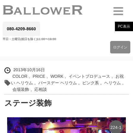
PC表示
080-4209-8660
平日・土曜日(祝日を除く)11:00〜19:00
ログイン
2013年10月16日
COLOR
,
PRICE
,
WORK
,
イベントプロデュース
,
お祝
い ヘリウム
,
バースデー ヘリウム
,
ピンク系
,
ヘリウム
,
会場装飾
,
応相談
ステージ装飾
224-1