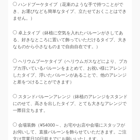
ハンドブーケタイプ（花束のような手で持つことがで
き、お運びなども簡単なタイプ、立たせておくことはでき
ません。）
卓上タイプ（鉢植に空気を入れたバルーンがさしてあ
る、好きなところに置いて飾っていただけるタイプ、大き
なものから小さなものまで自由自在です。）
ヘリウムブーケタイプ（ヘリウムガスなどにより、プカ
プカ浮いているバルーンをまとめて、お祝い様にアレンジ
したタイプ、浮いたバルーンがあることで、他のアレンジ
と差をつけることができます）
スタンドバルーンアレンジ（鉢植のアレンジをスタンド
にのせて、高さを出したタイプ、とても大きなアレンジで
一際目立ちます。
会場装飾（¥54000～、お宅やお店や会場にスタッフが
お伺いして、直接バルーンを飾らせていただきます。ご注
文は営業日10日前までにお願いいたします。）