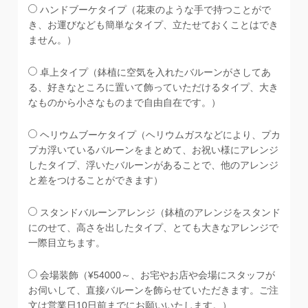
ハンドブーケタイプ（花束のような手で持つことがで
き、お運びなども簡単なタイプ、立たせておくことはでき
ません。）
卓上タイプ（鉢植に空気を入れたバルーンがさしてあ
る、好きなところに置いて飾っていただけるタイプ、大き
なものから小さなものまで自由自在です。）
ヘリウムブーケタイプ（ヘリウムガスなどにより、プカ
プカ浮いているバルーンをまとめて、お祝い様にアレンジ
したタイプ、浮いたバルーンがあることで、他のアレンジ
と差をつけることができます）
スタンドバルーンアレンジ（鉢植のアレンジをスタンド
にのせて、高さを出したタイプ、とても大きなアレンジで
一際目立ちます。
会場装飾（¥54000～、お宅やお店や会場にスタッフが
お伺いして、直接バルーンを飾らせていただきます。ご注
文は営業日10日前までにお願いいたします。）