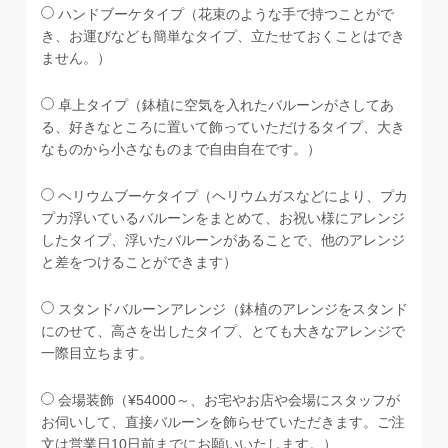
ハンドブーケタイプ（花束のような手で持つことがで
き、お運びなども簡単なタイプ、立たせておくことはでき
ません。）
卓上タイプ（鉢植に空気を入れたバルーンがさしてあ
る、好きなところに置いて飾っていただけるタイプ、大き
なものから小さなものまで自由自在です。）
ヘリウムブーケタイプ（ヘリウムガスなどにより、プカ
プカ浮いているバルーンをまとめて、お祝い様にアレンジ
したタイプ、浮いたバルーンがあることで、他のアレンジ
と差をつけることができます）
スタンドバルーンアレンジ（鉢植のアレンジをスタンド
にのせて、高さを出したタイプ、とても大きなアレンジで
一際目立ちます。
会場装飾（¥54000～、お宅やお店や会場にスタッフが
お伺いして、直接バルーンを飾らせていただきます。ご注
文は営業日10日前までにお願いいたします。）